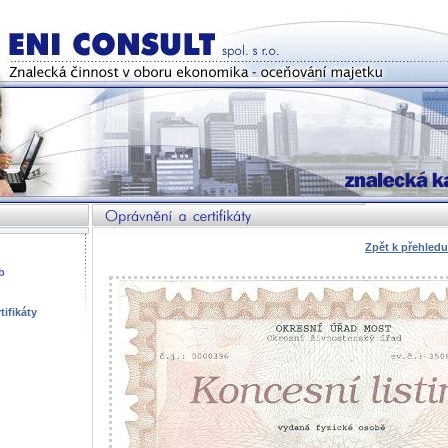
 r. o.
oboru ekonomika - oceňování majetku
Oprávnění a certifikáty
Zpět k přehledu
b
tifikáty