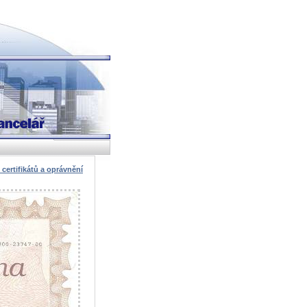
 certifikátů a oprávnění