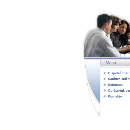
ENI CONSULT spol. s
Znalecká činnost v 
O společnosti
Nabídka služe
Reference
Oprávnění, cer
Kontakty